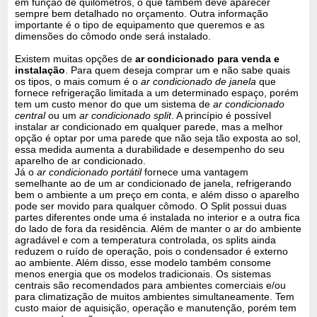
em função de quilômetros, o que também deve aparecer
sempre bem detalhado no orçamento. Outra informação
importante é o tipo de equipamento que queremos e as
dimensões do cômodo onde será instalado.
Existem muitas opções de
ar condicionado para venda e
instalação
. Para quem deseja comprar um e não sabe quais
os tipos, o mais comum é o
ar condicionado de janela
que
fornece refrigeração limitada a um determinado espaço, porém
tem um custo menor do que um sistema de
ar condicionado
central
ou um
ar condicionado split
. A princípio é possível
instalar ar condicionado em qualquer parede, mas a melhor
opção é optar por uma parede que não seja tão exposta ao sol,
essa medida aumenta a durabilidade e desempenho do seu
aparelho de ar condicionado.
Já o
ar condicionado portátil
fornece uma vantagem
semelhante ao de um ar condicionado de janela, refrigerando
bem o ambiente a um preço em conta, e além disso o aparelho
pode ser movido para qualquer cômodo. O Split possui duas
partes diferentes onde uma é instalada no interior e a outra fica
do lado de fora da residência. Além de manter o ar do ambiente
agradável e com a temperatura controlada, os splits ainda
reduzem o ruído de operação, pois o condensador é externo
ao ambiente. Além disso, esse modelo também consome
menos energia que os modelos tradicionais. Os sistemas
centrais são recomendados para ambientes comerciais e/ou
para climatização de muitos ambientes simultaneamente. Tem
custo maior de aquisição, operação e manutenção, porém tem