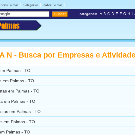
|
|
|
tícias Palmas
Categorias
Sobre Palmas
A
B
C
D
E
F
G
H
I
categorias:
Palmas
 N - Busca por Empresas e Atividad
em Palmas - TO
ia em Palmas - TO
istas em Palmas - TO
ia em Palmas - TO
istas em Palmas - TO
s em Palmas - TO
 em Palmas - TO