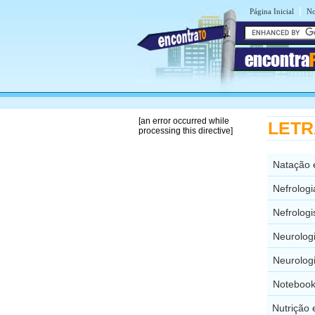
|
Página Inicial
No
encontra
[an error occurred while
LETRA
processing this directive]
Natação 
Nefrolog
Nefrolog
Neurolog
Neurolog
Notebook
Nutrição