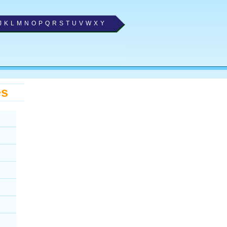
J
K
L
M
N
O
P
Q
R
S
T
U
V
W
X
Y
es