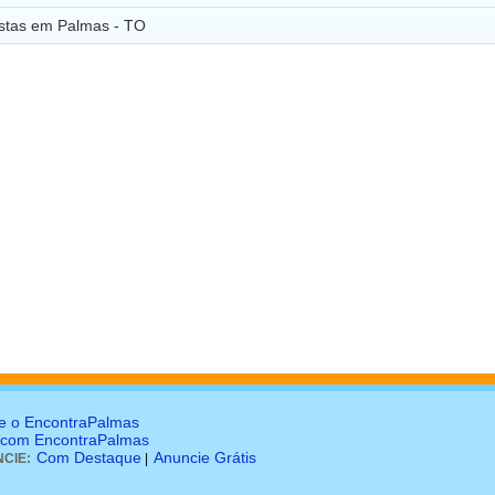
istas em Palmas - TO
e o EncontraPalmas
 com EncontraPalmas
Com Destaque
Anuncie Grátis
CIE:
|